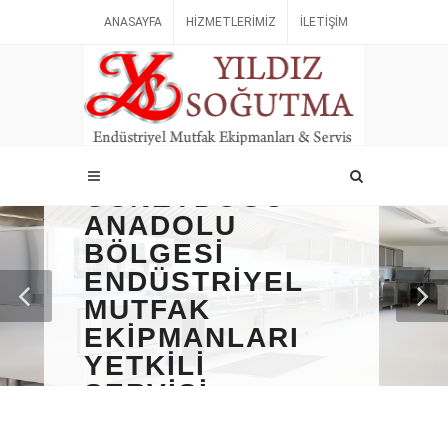
ANASAYFA
HIZMETLERIMIZ
İLETIŞIM
GÜNEYDOĞU
ANADOLU
BÖLGESI
ENDÜSTRIYEL
MUTFAK
EKIPMANLARI
YETKILI
SERVISI